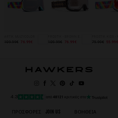
Λασιθίου:
Παράλαβέ το σε 3-6 εργάσιμες ημέρες.
Παρακολούθησε την παραγγελία σου σε πραγματικό χρόνο.
Δωρεάν από 49€.
ARTIK MULTICOLOR
FROSTIK - BROWN EDELWEISS
109.99€
76.99€
109.99€
76.99€
79.99€
55.99
από
48121
κριτικές στο
4.3
ΠΡΟΣΦΟΡΈΣ
JOIN US
ΒΟΗΘΕΙΑ