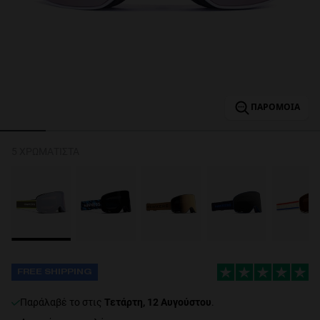
Personalization
ΠΑΡΌΜΟΙΑ
5 ΧΡΩΜΑΤΙΣΤΆ
NEW
FORMANCE
FREE SHIPPING
παράλαβέ το στις
Τετάρτη, 12 Αυγούστου
.