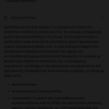
Δωρεάν αποστολή
ΧΑΡΑΚΤΗΡΙΣΤΙΚΑ
Σχεδιασμένα για τους λάτρεις των χειμερινών σπορ που
αναζητούν επιδόσεις, άνεση και στιλ. Τα ιταλικής κατασκευής
γυαλιά χιονιού συνδυάζουν το στιλ με τη λειτουργικότητα: ο
σχεδιασμός wrap-around και κυλινδρικοί φακοί προσφέρουν
ευρεία περιφερική όραση, ενώ τα τρία στρώματα αφρού σου
προσφέρουν απαράμιλλη άνεση όλη την ημέρα, μια
αντιολισθητική εφαρμογή σιλικόνης συγκρατεί το λουράκι με
μεγαλύτερη ασφάλεια στο κράνος και οι προηγμένες
τεχνολογίες αντιθαμβωτικής προστασίας και προστασίας από
γρατζουνιές εξασφαλίζουν τέλεια διαύγεια όρασης για σερφ σε
κάθε πίστα.
Μοντέλο unisex
Υλικό σκελετού: Πολυουρεθάνη
Υλικό φακού: Οι φακοί από πολυανθρακικό που
κατασκευάζονται από τη ZEISS, τον ηγέτη στους οπτικούς
φακούς υψηλής ακρίβειας, με 100% προστασία από την