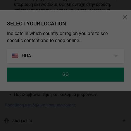
υπεριώδη ακτινοβολία, υψηλή αντοχή στην κρούση,
επίστρωση κατά των γρατζουνιών στην εξωτερική
επιφάνεια και επίστρωση κατά της ομίχλης στο
εσωτερικό, παρέχουν βέλτιστη όραση σε όλες τις
SELECT YOUR LOCATION
συνθήκες.
Indicate in which country or region you are to see
Κατηγορία φακού: Κατηγορία φίλτρου 2, μεσαία σκούρα
specific content and to shop online.
απόχρωση, χρήση σε εξωτερικούς χώρους με μεσαία
φωτεινότητα. Απορροφούν μεταξύ 57% και 81% του
ηλιακού φωτός.
ΗΠΑ
Όψη φακού: καθρέφτη
Χρώμα σκελετού: Μπλε
GO
Χρώμα σκελετού: Μπλε, Ροζ
Χρώμα λουριού: Πολύχρωμο
Περιλαμβάνει: θήκη και κάλυμμα μικροϊνών
Πρόσβαση στη δήλωση συμμόρφωσης
ΔΙΑΣΤΑΣΕΙΣ