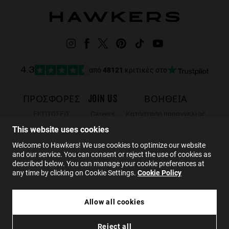
από
48121
κριτικές στο
4.3
ΠΡΟΣΦΟΡΈΣ
JOIN US
ΒΟΗΘΕΙΑ
ΕΚΠΤΩΣΕΙΣ
Careers
Κατάσταση παραγγελίας
Black Friday
Wholesalers
Επιστροφές
This website uses cookies
Sale
Hawkers Crew
FAQs
Welcome to Hawkers! We use cookies to optimize our website
and our service. You can consent or reject the use of cookies as
ΕΠΙΚΟΙΝΩΝΙΑ
described below. You can manage your cookie preferences at
any time by clicking on Cookie Settings.
Cookie Policy
EL
Allow all cookies
44.99€
APEX - OPTIC WHITE DARK
Reject all