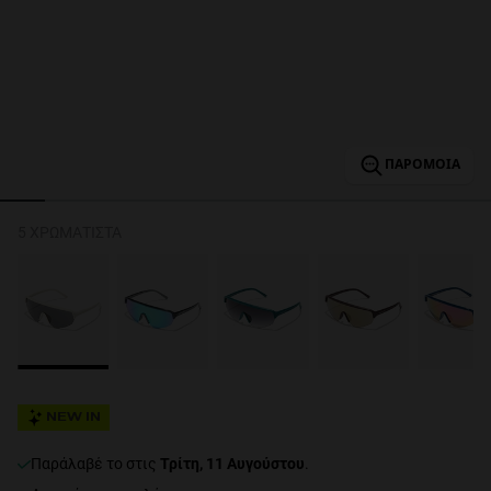
Personalization
ΠΑΡΌΜΟΙΑ
5 ΧΡΩΜΑΤΙΣΤΆ
NEW
FORMANCE
NEW IN
παράλαβέ το στις
Τρίτη, 11 Αυγούστου
.