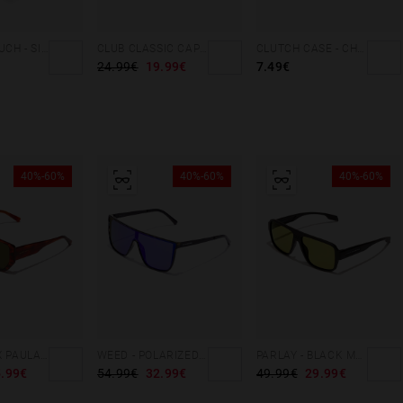
DOUBLE POUCH - SILVER CORAL
CLUB CLASSIC CAP SAND
CLUTCH CASE - CHAMPAGNE PINK
24.99€
19.99€
7.49€
40%-60%
40%-60%
40%-60%
HAWKERS X PAULA ECHEVARRÍA - METRO
WEED - POLARIZED CAREY CLEAR BLUE
PARLAY - BLACK MATCHA
.99€
54.99€
32.99€
49.99€
29.99€