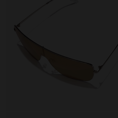
This
Cooki
effici