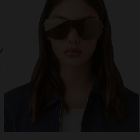
 website uses cookies
es are small text files that can be used by websites to make a user's experienc
ent.