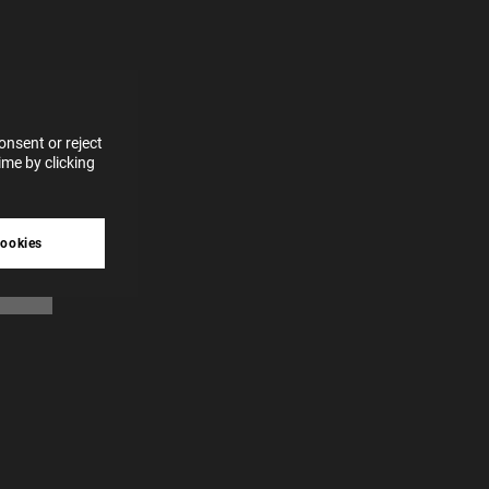
for
vices
 our
 data
nsent or reject
me by clicking
tive
cookies