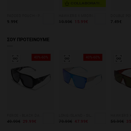
COLLABORATION
PADDED POUCH - PINK
HAWKERS X MRDRIP - ARTIST CAP BLACK
9.99€
19.99€
15.99€
7.49€
ΣΟΥ ΠΡΟΤΕΙΝΟΥΜΕ
40%-60%
40%-60%
FEROE - BLACK DARK
LONG ISLAND - SILVER CLEAR BLUE
49.99€
29.99€
79.99€
47.99€
59.99€
35