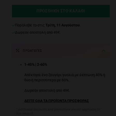
ΠΡΟΣΘΉΚΗ ΣΤΟ ΚΑΛΆΘΙ
παράλαβέ το στις
Τρίτη, 11 Αυγούστου
.
Δωρεάν αποστολή από 49€.
ΠΡΟΑΓΩΓΈΣ
1-40% | 2-60%
Απέκτησε ένα ζευγάρι γυαλιά με έκπτωση 40% ή
δύο ή περισσότερα με 60%.
Δωρεάν αποστολή από 49€.
ΔΕΙΤΕ ΟΛΑ ΤΑ ΠΡΟΪΟΝΤΑ ΠΡΟΣΦΟΡΑΣ
* Additional discounts and promotions are not applicable to
this product.