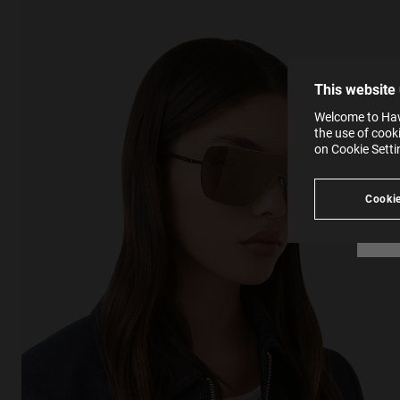
The la
the op
This 
that 
You c
This website
websi
SE
Learn
Welcome to Hawk
in our
the use of cook
Ind
Pleas
on Cookie Sett
see
Cookie