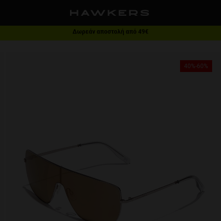
Δωρεάν αποστολή από 49€
1 ζευγάρι - 40% | 2 ζευγάρια ή παραπάνω - 60%
40%-60%