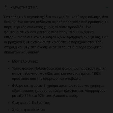
ΧΑΡΑΚΤΗΡΙΣΤΙΚΑ
Ένα αθλητικό τεχνικό σχέδιο που χαρίζει καλύτερη κάλυψη, ένα
διευρυμένο οπτικό πεδίο και υψηλή προστασία από κρούσεις. Ο
περιμετρικός σκελετός χωρίς πλαίσιο προσδίδει ένα
φουτουριστικό look για τους πιο trendy Τα ρυθμιζόμενα
επιρρίνια από σιλικόνη εξασφαλίζουν εφαρμογή ακριβείας, ενώ
οι βραχίονες με αντιολισθητικό σύστημα παρέχουν σταθερή
στήριξη και μέγιστη άνεση. Διατίθεται σε διάφορα χρώματα
σκελετών και φακών.
Μοντέλο Unisex
Υλικό φακού: Πολυανθρακικοί φακοί που παρέχουν υψηλή
αντοχή, ιδανικοί για αθλητική και παιδική χρήση. 100%
προστασία από την υπεριώδη ακτινοβολία
Φίλτρο κατηγορίας 3, χρώμα αρκετά σκούρο για χρήση σε
εξωτερικούς χώρους με πλήρη ηλιοφάνεια. Απορροφούν
μεταξύ 82% και 92% του ηλιακού φωτός.
Όψη φακού: Καθρέπτες
Χρώμα φακού: Μπλε