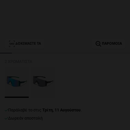
Personalization
ΔΟΚΙΜΆΣΤΕ ΤΑ
ΠΑΡΌΜΟΙΑ
2 ΧΡΩΜΑΤΙΣΤΆ
NEW
FORMANCE
παράλαβέ το στις
Τρίτη, 11 Αυγούστου
.
Δωρεάν αποστολή