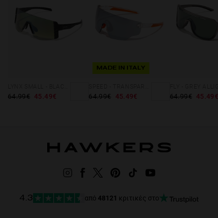
MADE IN ITALY
LYNX SMALL - BLACK SMOKE FLASH
SPEED - TRANSPARENT CHROME
64.99€
45.49€
64.99€
45.49€
64.99€
45.49
από
48121
κριτικές στο
4.3