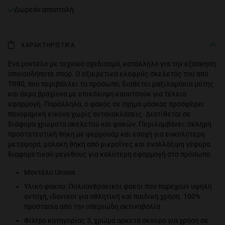
Δωρεάν αποστολή
ΧΑΡΑΚΤΗΡΙΣΤΙΚΑ
Ένα μοντέλο με τεχνικό σχεδιασμό, κατάλληλο για την εξάσκηση
οποιουδήποτε σπορ. Ο εξαιρετικά ελαφρύς σκελετός του από
ΤR90, που περιβάλλει το πρόσωπο, διαθέτει μαξιλαράκια μύτης
και άκρα βραχίονα με επικάλυψη καουτσούκ για τέλεια
εφαρμογή. Παράλληλα, ο φακός σε σχήμα μάσκας προσφέρει
πανοραμική εικόνα χωρίς αντανακλάσεις. Διατίθεται σε
διάφορα χρώματα σκελετού και φακών. Περιλαμβάνει: σκληρή
προστατευτική θήκη με φερμουάρ και εσοχή για ευκολότερη
μεταφορά, μαλακή θήκη από μικροΐνες και εναλλάξιμη γέφυρα
διαφορετικού μεγέθους για καλύτερη εφαρμογή στο πρόσωπο.
Μοντέλο Unisex
Υλικό φακού: Πολυανθρακικοί φακοί που παρέχουν υψηλή
αντοχή, ιδανικοί για αθλητική και παιδική χρήση. 100%
προστασία από την υπεριώδη ακτινοβολία
Φίλτρο κατηγορίας 3, χρώμα αρκετά σκούρο για χρήση σε