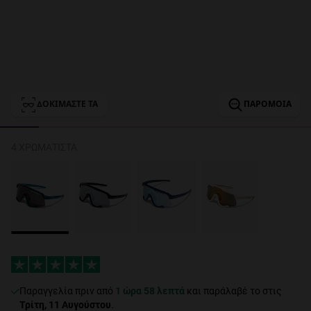
Personalization
ΔΟΚΙΜΆΣΤΕ ΤΑ
ΠΑΡΌΜΟΙΑ
4 ΧΡΩΜΑΤΙΣΤΆ
NEW
FORMANCE
Παραγγελία πριν από
1 ώρα 58 λεπτά
και παράλαβέ το στις
Τρίτη, 11 Αυγούστου
.