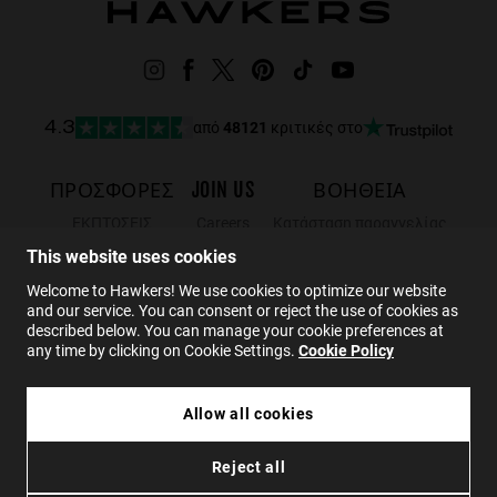
από
48121
κριτικές στο
4.3
ΠΡΟΣΦΟΡΈΣ
JOIN US
ΒΟΗΘΕΙΑ
ΕΚΠΤΩΣΕΙΣ
Careers
Κατάσταση παραγγελίας
Black Friday
Wholesalers
Επιστροφές
This website uses cookies
Sale
Hawkers Crew
FAQs
Welcome to Hawkers! We use cookies to optimize our website
and our service. You can consent or reject the use of cookies as
ΕΠΙΚΟΙΝΩΝΙΑ
described below. You can manage your cookie preferences at
any time by clicking on Cookie Settings.
Cookie Policy
EL
Allow all cookies
64.99€
POWER - TEAL BLACK
Reject all
45.49€
Πολιτική απορρήτου
Cookies
Οροι χρήσης
Προσβασιμότητα