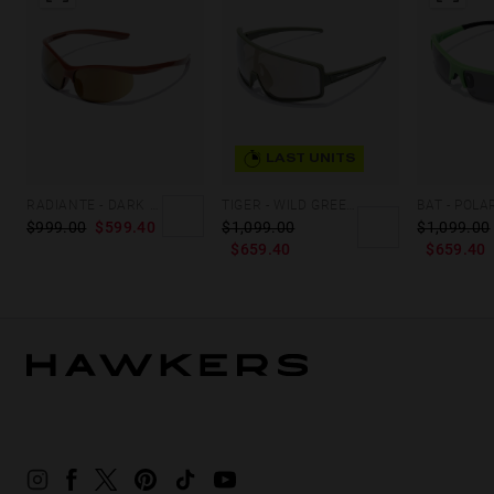
LAST UNITS
RADIANTE - DARK RED BEIGE
TIGER - WILD GREEN BEIGE
$999.00
$599.40
$1,099.00
$1,099.00
$659.40
$659.40