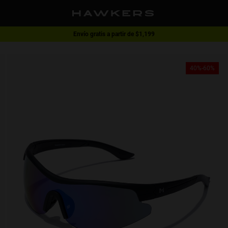
Envío gratis a partir de $1,199
1 lente - 40% | 2 lentes o más -60%
40%-60%