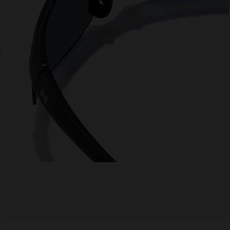
 website uses cookies
es are small text files that can be used by websites to make a user's experienc
ent.
w states that we can store cookies on your device if they are strictly necessary 
eration of this site. For all other types of cookies we need your permission.
site uses different types of cookies. Some cookies are placed by third party ser
appear on our pages.