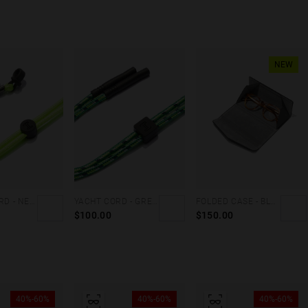
NEW
STREET CORD - NEON GREEN
YACHT CORD - GREEN
FOLDED CASE - BLACK
$100.00
$150.00
40%-60%
40%-60%
40%-60%