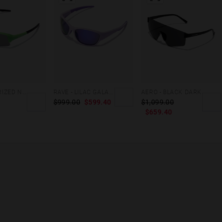
BAT - POLARIZED NEON GREEN DARK
RAVE - LILAC GALAXY
AERO - BLACK DARK
$999.00
$599.40
$1,099.00
$659.40