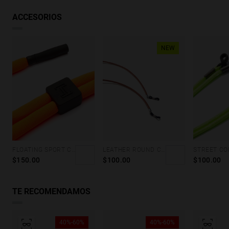
VER SIMILARES
ACCESORIOS
NEW
FLOATING SPORT CORD - NEON ORANGE
LEATHER ROUND CORD - BROWN
$150.00
$100.00
$100.00
TE RECOMENDAMOS
40%-60%
40%-60%