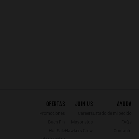
NEW 
SHARK - POLARIZED BLACK DARK
BUBKA - BLACK SKY EXCLUSIVE
$999.00
$599.40
$1,199.00
$999.00
$6
$719.40
OFERTAS
JOIN US
AYUDA
Promociones
Careers
Estado de mi pedido
Buen Fin
Mayoristas
FAQs
Hot Sale
Hawkers Crew
Contacto