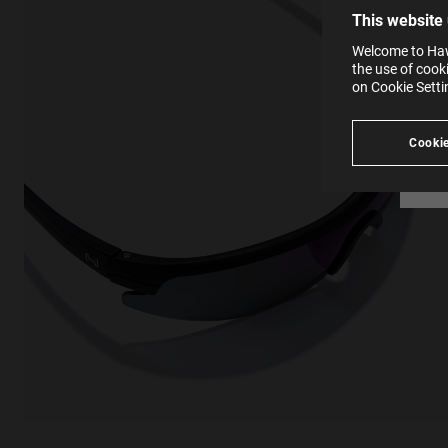
You c
This website
websi
SE
Learn
Welcome to Hawk
in our
the use of cook
Ind
Pleas
on Cookie Sett
see
Cookie
¿Buscas inspiración?
Descubrir productos similares