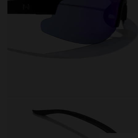
This
Cooki
effici
The la
the op
This 
that 