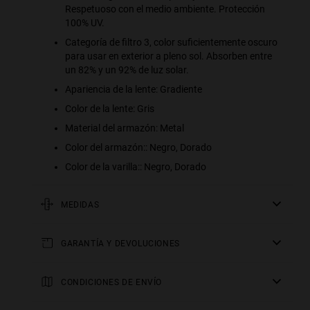
Respetuoso con el medio ambiente. Protección
100% UV.
Categoría de filtro 3, color suficientemente oscuro
para usar en exterior a pleno sol. Absorben entre
un 82% y un 92% de luz solar.
Apariencia de la lente: Gradiente
Color de la lente: Gris
Material del armazón: Metal
Color del armazón:: Negro, Dorado
Color de la varilla:: Negro, Dorado
MEDIDAS
varilla
GARANTÍA Y DEVOLUCIONES
130 mm
Todos nuestros productos tienen una
puente
garantía de dos
años
CONDICIONES DE ENVÍO
.
18 mm
Consulta todos los detalles en nuestra sección de
Envío gratis en todos los pedidos a partir de $1,199.
frontal