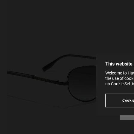
This
Cooki
effici
The la
the op
This 
that 
You c
This website
websi
SE
Learn
Welcome to Hawk
in our
the use of cook
Ind
Pleas
on Cookie Sett
see
Cookie