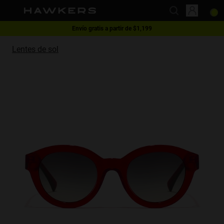
Envío gratis a partir de $1,199
This website uses cookies
1 lente - 40% | 2 lentes o más -60%
Lentes de sol
Cookies are small text files that can be used by websites to make a user's
experience more efficient.
The law states that we can store cookies on your device if they are strictly
necessary for the operation of this site. For all other types of cookies we
need your permission.
This site uses different types of cookies. Some cookies are placed by third
party services that appear on our pages.
You can at any time change or withdraw your consent from the Cookie
Declaration on our website.
Learn more about who we are, how you can contact us and how we
process personal data in our Privacy Policy.
Please state your consent ID and date when you contact us regarding your
consent.
Necessary
Always active
Analytical