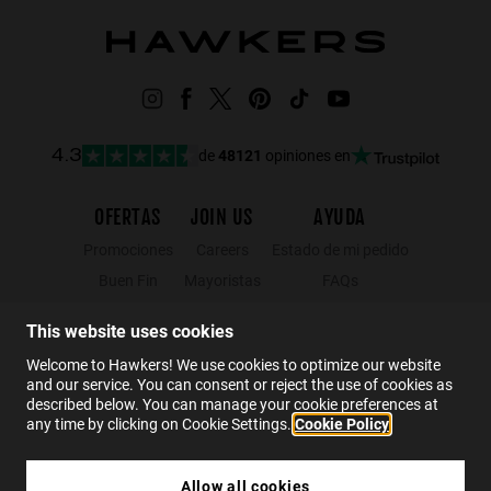
de
48121
opiniones en
4.3
OFERTAS
JOIN US
AYUDA
Promociones
Careers
Estado de mi pedido
Buen Fin
Mayoristas
FAQs
Hot Sale
Hawkers Crew
Contacto
This website uses cookies
Black Friday
Welcome to Hawkers! We use cookies to optimize our website
Rebajas
and our service. You can consent or reject the use of cookies as
described below. You can manage your cookie preferences at
any time by clicking on Cookie Settings.
Cookie Policy
ES
Allow all cookies