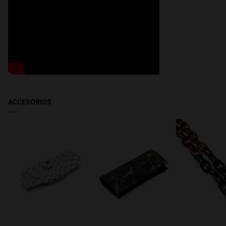
50 mm
Recíbelo en 2-4 días hábiles. Haz el seguimiento de tu pedido en
tiempo real.
BAJA CALIFORNIA, HIDALGO, JALISCO, MORELOS, PUEBLA, SAN
LUÍS POTOSÍ, YUCATÁN
: Recíbelo en 2-5 días hábiles. Haz el
seguimiento de tu pedido en tiempo real.
COAHUILA, GUANAJUATO, MICHOACAN, TLAXCALA, CHIHUAHUA
:
Recíbelo en 2-7 días hábiles. Haz el seguimiento de tu pedido en
tiempo real
ACCESORIOS
CAMPECHE, COLIMA, DURANGO, GUERRERO, QUINTANA ROO,
SINALOA, SONORA, TAMAULIPAS, VERACRUZ, ZACATECAS
:
Recíbelo en 3-7 días hábiles. Haz el seguimiento de tu pedido en
tiempo real.
CHIAPAS, NAYARIT, OAXACA, TABASCO
: Recíbelo en 2-7 días
hábiles. Haz el seguimiento de tu pedido en tiempo real
BAJA CALIFORNIA SUR
: Recíbelo en 6-10 días hábiles. Haz el
seguimiento de tu pedido en tiempo real.