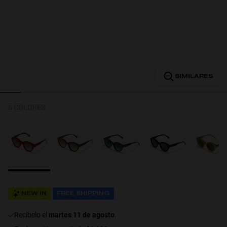
Personalization
SIMILARES
6 COLORES
RT TECH
NEW IN
FREE SHIPPING
recíbelo el
martes 11 de agosto
.