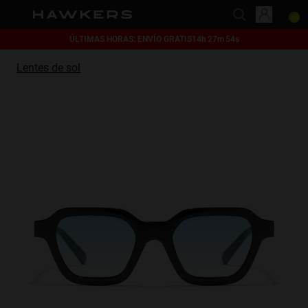
ÚLTIMAS HORAS: ENVÍO GRATIS
14
h
27
m
54
s
This website uses cookies
Lentes de sol
Cookies are small text files that can be used by websites to make a user's
experience more efficient.
The law states that we can store cookies on your device if they are strictly
necessary for the operation of this site. For all other types of cookies we
need your permission.
This site uses different types of cookies. Some cookies are placed by third
party services that appear on our pages.
You can at any time change or withdraw your consent from the Cookie
Declaration on our website.
Learn more about who we are, how you can contact us and how we
process personal data in our Privacy Policy.
Please state your consent ID and date when you contact us regarding your
consent.
Necessary
Always active
Analytical