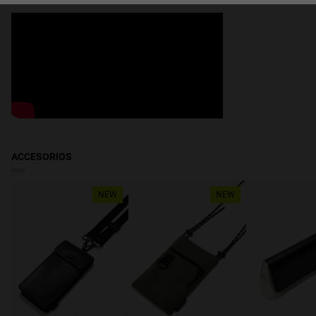
ancho de la lente
MEXICO, AGUASCALIENTES, NUEVO LEÓN Y QUERÉTARO
:
49 mm
Recíbelo en 2-4 días hábiles. Haz el seguimiento de tu pedido en
tiempo real.
BAJA CALIFORNIA, HIDALGO, JALISCO, MORELOS, PUEBLA, SAN
LUÍS POTOSÍ, YUCATÁN
: Recíbelo en 2-5 días hábiles. Haz el
seguimiento de tu pedido en tiempo real.
COAHUILA, GUANAJUATO, MICHOACAN, TLAXCALA, CHIHUAHUA
:
Recíbelo en 2-7 días hábiles. Haz el seguimiento de tu pedido en
tiempo real
ACCESORIOS
CAMPECHE, COLIMA, DURANGO, GUERRERO, QUINTANA ROO,
SINALOA, SONORA, TAMAULIPAS, VERACRUZ, ZACATECAS
:
NEW
NEW
Recíbelo en 3-7 días hábiles. Haz el seguimiento de tu pedido en
tiempo real.
CHIAPAS, NAYARIT, OAXACA, TABASCO
: Recíbelo en 2-7 días
hábiles. Haz el seguimiento de tu pedido en tiempo real
BAJA CALIFORNIA SUR
: Recíbelo en 6-10 días hábiles. Haz el
seguimiento de tu pedido en tiempo real.