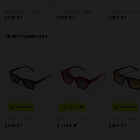
Consulta nuestros
términos y condiciones
para más detalles.
HIDE BAG - BLACK
CARGO BAG - MILITARY GREEN
$350.00
$350.00
$200.00
TE RECOMENDAMOS
NEW IN
NEW IN
NEW IN
COVENT - BLACK DARK ECO
BORN - RED SMOKY BLACK
$999.00
$1,199.00
$899.00