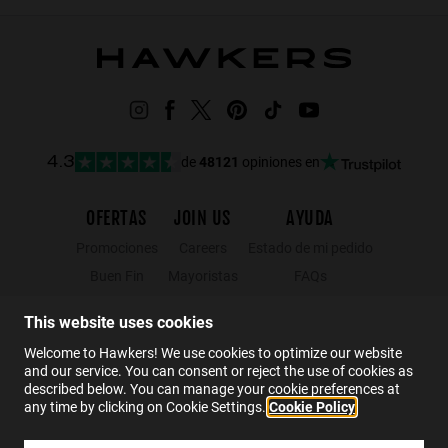
de
48121
opiniones en
4.3
OFERTAS
JOIN US
AYUDA
Promociones
Careers
Estado de mi pedido
Buen Fin
Mayoristas
FAQs
Hot Sale
Hawkers Crew
Contacto
This website uses cookies
Black Friday
Welcome to Hawkers! We use cookies to optimize our website
Rebajas
and our service. You can consent or reject the use of cookies as
described below. You can manage your cookie preferences at
any time by clicking on Cookie Settings.
Cookie Policy
ES