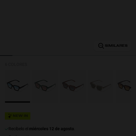
Personalization
SIMILARES
6 COLORES
RT TECH
NEW IN
recíbelo el
miércoles 12 de agosto
.