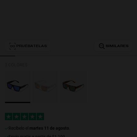
Personalization
PRUÉBATELAS
SIMILARES
3 COLORES
RT TECH
recíbelo el
martes 11 de agosto
.
Envío gratis a partir de $1,199.