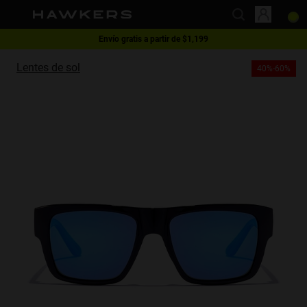
Envío gratis a partir de $1,199
This website uses cookies
1 lente - 40% | 2 lentes o más -60%
Lentes de sol
40%-60%
Cookies are small text files that can be used by websites to make a user's
experience more efficient.
The law states that we can store cookies on your device if they are strictly
necessary for the operation of this site. For all other types of cookies we
need your permission.
This site uses different types of cookies. Some cookies are placed by third
party services that appear on our pages.
You can at any time change or withdraw your consent from the Cookie
Declaration on our website.
Learn more about who we are, how you can contact us and how we
process personal data in our Privacy Policy.
Please state your consent ID and date when you contact us regarding your
consent.
Necessary
Always active
Analytical