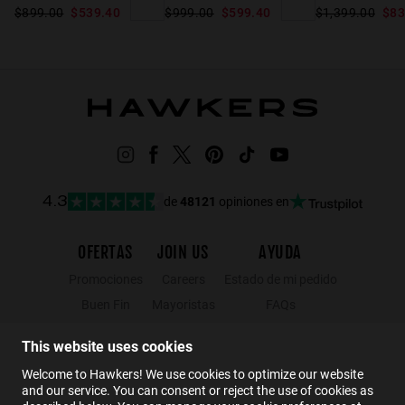
$899.00
$539.40
$999.00
$599.40
$1,399.00
$83
de
48121
opiniones en
4.3
OFERTAS
JOIN US
AYUDA
Promociones
Careers
Estado de mi pedido
Buen Fin
Mayoristas
FAQs
Hot Sale
Hawkers Crew
Contacto
This website uses cookies
Black Friday
Welcome to Hawkers! We use cookies to optimize our website
Rebajas
and our service. You can consent or reject the use of cookies as