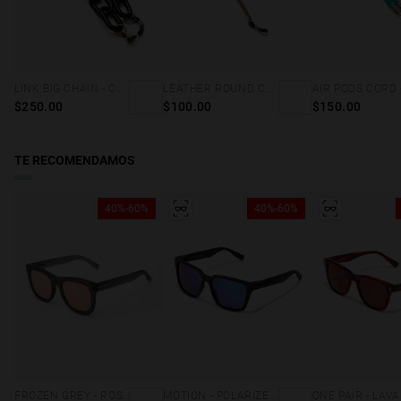
SINALOA, SONORA, TAMAULIPAS, VERACRUZ, ZACATECAS
:
Recíbelo en 3-7 días hábiles. Haz el seguimiento de tu pedido en
tiempo real.
CHIAPAS, NAYARIT, OAXACA, TABASCO
: Recíbelo en 2-7 días
LINK BIG CHAIN - CAREY & BLACK
LEATHER ROUND CORD - BROWN
hábiles. Haz el seguimiento de tu pedido en tiempo real
$250.00
$100.00
$150.00
BAJA CALIFORNIA SUR
: Recíbelo en 6-10 días hábiles. Haz el
seguimiento de tu pedido en tiempo real.
TE RECOMENDAMOS
Consulta nuestros
términos y condiciones
para más detalles.
40%-60%
40%-60%
FROZEN GREY - ROSE GOLD NOBU
MOTION - POLARIZED BLACK SKY