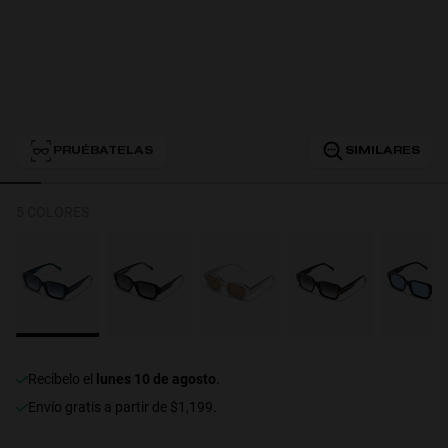
Personalization
PRUÉBATELAS
SIMILARES
5 COLORES
RT TECH
recíbelo el
lunes 10 de agosto
.
Envío gratis a partir de $1,199.