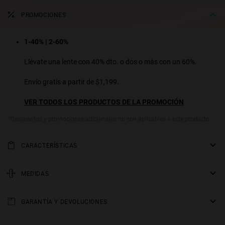
PROMOCIONES
1-40% | 2-60%
Llévate una lente con 40% dto. o dos o más con un 60%.
Envío gratis a partir de $1,199.
VER TODOS LOS PRODUCTOS DE LA PROMOCIÓN
*Descuentos y promociones adicionales no son aplicables a este producto.
CARACTERÍSTICAS
Lentes de sol rectangulares y esbeltos. Un diseño actual que
reinterpreta el estilo retro, gracias a su varilla ancha de acetato y su
MEDIDAS
estética chunky. Un must absoluto para looks urbanos con
varilla
personalidad. Disponibles en varios colores de armazones y micas.
GARANTÍA Y DEVOLUCIONES
145 mm
Modelo Unisex
Todos nuestros productos tienen una
puente
garantía de dos años
.