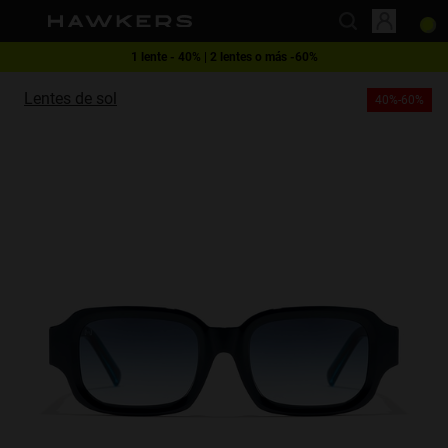
1 lente - 40% | 2 lentes o más -60%
This website uses cookies
Envío gratis a partir de $1,199
Lentes de sol
40%-60%
Cookies are small text files that can be used by websites to make a user's
experience more efficient.
The law states that we can store cookies on your device if they are strictly
necessary for the operation of this site. For all other types of cookies we
need your permission.
This site uses different types of cookies. Some cookies are placed by third
party services that appear on our pages.
You can at any time change or withdraw your consent from the Cookie
Declaration on our website.
Learn more about who we are, how you can contact us and how we
process personal data in our Privacy Policy.
Please state your consent ID and date when you contact us regarding your
consent.
Necessary
Always active
Analytical