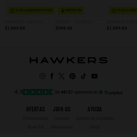
COLLABORATION
NEW IN
COLLABO
HAWKERS X ALEX MARQUEZ - GALE ECO
COVENT - COCONUT JUNIPER ECO
$1,099.00
$999.00
$1,099.00
de
48121
opiniones en
4.3
OFERTAS
JOIN US
AYUDA
Promociones
Careers
Estado de mi pedido
Buen Fin
Mayoristas
FAQs
Hot Sale
Hawkers Crew
Contacto