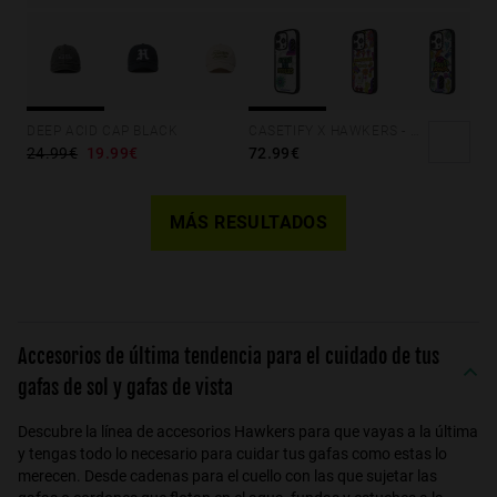
Pro
iPhone
16
Pro
Max
DEEP ACID CAP BLACK
CASETIFY X HAWKERS - NO TIME
iPhone
iPhone
24.99€
19.99€
72.99€
15
16
Pro
iPhone
Max
15
MÁS RESULTADOS
Pro
iPhone
16
iPhone
15
Pro
Max
Accesorios de última tendencia para el cuidado de tus
iPhone
15
gafas de sol y gafas de vista
Plus
iPhone
Descubre la línea de accesorios Hawkers para que vayas a la última
16
y tengas todo lo necesario para cuidar tus gafas como estas lo
merecen. Desde cadenas para el cuello con las que sujetar las
iPhone
16