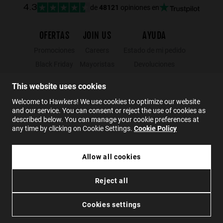
de
48121
opiniones en
4.3
OFERTAS
JOIN US
AYUDA
Promociones
Careers
Estado de mi pedido
Black Friday
Mayoristas
Devoluciones
Rebajas
Hawkers Crew
Localizador de tiendas
This website uses cookies
FAQs
Welcome to Hawkers! We use cookies to optimize our website
Contacto
and our service. You can consent or reject the use of cookies as
described below. You can manage your cookie preferences at
any time by clicking on Cookie Settings.
Cookie Policy
ES
Allow all cookies
Reject all
Privacidad
Cookies
Condiciones
Anuncios y Noticias Corporativas
Accesibilidad
Cookies settings
© 2026 Hawkers Group. Todos los derechos reservados.