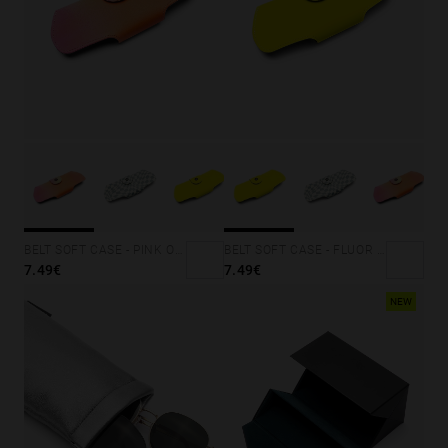
S
PERFORMANCE
BELT SOFT CASE - PINK ORANGE
BELT SOFT CASE - FLUOR YELLOW
7.49€
7.49€
NEW