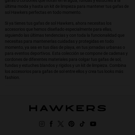
gafas o cordones que flotan en el agua, fundas y estuches a la
Pro
última moda y hasta un kit de limpieza para mantener tus gafas de
sol Hawkers perfectas en todo momento.
iPhone
16
Si ya tienes tus gafas de sol Hawkers, ahora necesitas los
Pro
Max
accesorios que hemos diseñado especialmente para ellas,
siguiendo las últimas tendencias y con toda la funcionalidad que
iPhone
necesitas para mantenerlas cuidadas y protegidas en todo
16
momento, ya sea en tus días de playa, en tus jornadas urbanas o
Pro
Max
para eventos deportivos. Esta colección se compone de cadenas y
cordones de diferentes materiales para colgar tus gafas de sol,
fundas y estuches blandos y rígidos y un kit de limpieza. Combina
los accesorios para gafas de sol entre ellos y crea tus looks más
fashion.