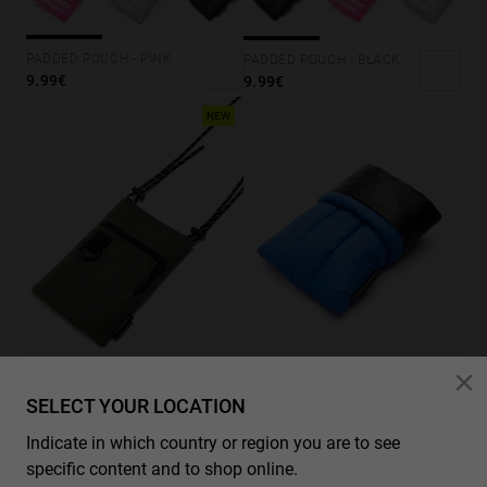
PADDED POUCH - PINK
PADDED POUCH - BLACK
9.99€
9.99€
NEW
CARGO BAG - MILITARY GREEN
SELECT YOUR LOCATION
11.99€
Indicate in which country or region you are to see
specific content and to shop online.