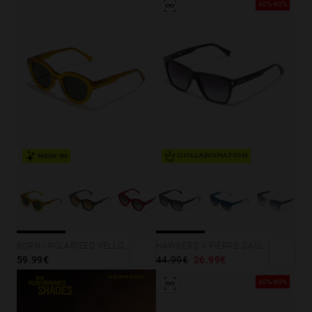
40%-60%
COLLABORATION
NEW IN
HAWKERS X PIERRE GASLY - ONE LS BLACK
BORN - POLARIZED YELLOW ALLIGATOR
44.99€
26.99€
59.99€
40%-60%