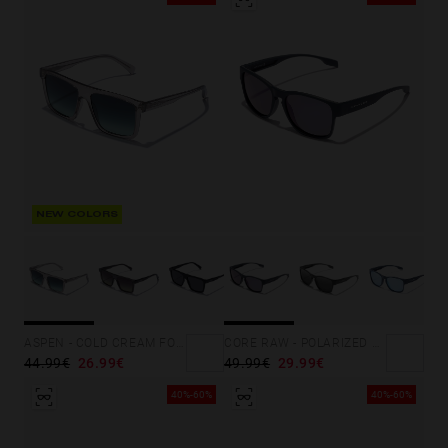
S
PERFORMANCE
NEW COLORS
ASPEN - COLD CREAM FOREST ECO
CORE RAW - POLARIZED NAVY GALAXY
44.99€
26.99€
49.99€
29.99€
40%-60%
40%-60%