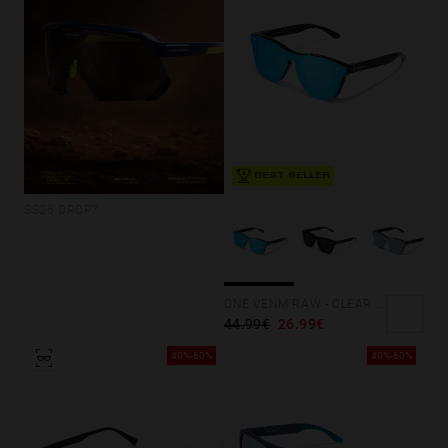
BEST SELLER
SS26 DROP7
ONE VENM RAW - CLEAR BLUE
44.99€
26.99€
40%-60%
40%-60%