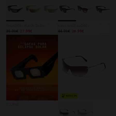
NAVY WINE AUDREY
THUNDER - BLACK DARK
44.99€
26.99€
39.99€
27.99€
NEW IN
ECLIPSE