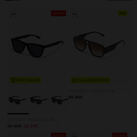
Personalization
40%-60%
NEW
BEST SELLER
COLLABORATION
HAWKERS X PIERRE GASLY - VIETRI ECO
49.99€
NEW
ONE RAW - POLARIZED BLACK DARK
39.99€
23.99€
40%-60%
40%-60%