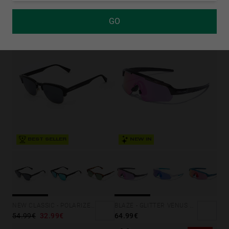
MARS - DARK BLUE INDIGO ECO
EUPHORIA - CAREY TERRACOTA
44.99€
26.99€
64.99€
38.99€
GO
40%-60%
BEST SELLER
NEW IN
BLAZE - GLITTER VENUS NEBULA
NEW CLASSIC - POLARIZED DARK
64.99€
54.99€
32.99€