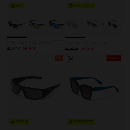
HOT
LAST UNITS
GRIP - DARK TEAL STORM
SHADOW - POLARIZED ROSE GOLD
44.99€
26.99€
59.99€
35.99€
30%
40%-60%
TOP RATED
NEW IN