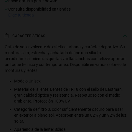
Envío gratis a partir de 49€.
consulta disponibilidad en tiendas
S
PERFORMANCE
elige tu tienda
CARACTERÍSTICAS
Gafa de sol envolvente de estética urbana y carácter deportivo. Su
montura slim, estrecha y achatada define una silueta
aerodinámica, mientras que las varillas anchas con relieve aportan
un toque técnico y contemporáneo. Disponible en varios colores de
monturas y lentes.
Modelo Unisex
Material de la lente: Lentes de TR18 con el sello de Eastman,
gran calidad óptica y resistencia. Respetuoso con el medio
ambiente. Protección 100% UV.
Categoría de filtro 3, color suficientemente oscuro para usar
en exterior a pleno sol. Absorben entre un 82% y un 92% de luz
solar.
Apariencia de la lente: Sólida