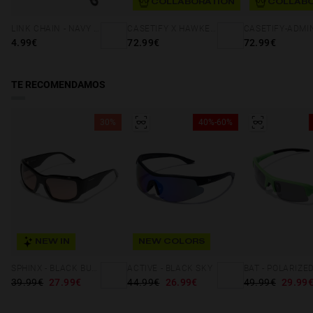
COLLABORATION
COLLABO
LINK CHAIN - NAVY BLUE
CASETIFY X HAWKERS - NO TIME
CASETIFY-ADMI
iPhone
4.99€
72.99€
72.99€
15
iPhone
15
TE RECOMENDAMOS
Pro
iPhone
30%
40%-60%
15
Pro
Max
iPhone
15
Plus
iPhone
16
NEW IN
NEW COLORS
iPhone
16
Pro
SPHINX - BLACK BUGANVILLA
ACTIVE - BLACK SKY
39.99€
27.99€
44.99€
26.99€
49.99€
29.99
iPhone
16
Pro