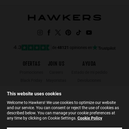
Max
iPhone
16
Pro
Max
de
48121
opiniones en
4.3
OFERTAS
JOIN US
AYUDA
Promociones
Careers
Estado de mi pedido
Black Friday
Mayoristas
Devoluciones
Rebajas
Hawkers Crew
Localizador de tiendas
This website uses cookies
FAQs
Welcome to Hawkers! We use cookies to optimize our website
Contacto
and our service. You can consent or reject the use of cookies as
described below. You can manage your cookie preferences at
any time by clicking on Cookie Settings.
Cookie Policy
ES