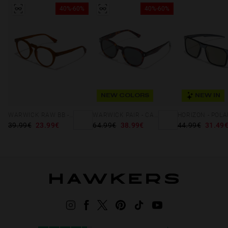
40%-60%
40%-60%
NEW COLORS
NEW IN
WARWICK RAW BB - CARAMEL
WARWICK PAIR - CAREY DARK
39.99€
23.99€
64.99€
38.99€
44.99€
31.49