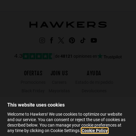
de
48121
opiniones en
4.3
OFERTAS
JOIN US
AYUDA
Promociones
Careers
Estado de mi pedido
Black Friday
Mayoristas
Devoluciones
Rebajas
Hawkers Crew
Localizador de tiendas
This website uses cookies
FAQs
Welcome to Hawkers! We use cookies to optimize our website
Contacto
and our service. You can consent or reject the use of cookies as
described below. You can manage your cookie preferences at
any time by clicking on Cookie Settings.
Cookie Policy
ES