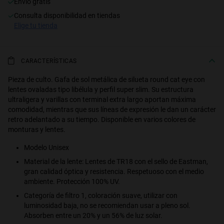
Envío gratis
consulta disponibilidad en tiendas
S
PERFORMANCE
elige tu tienda
CARACTERÍSTICAS
Pieza de culto. Gafa de sol metálica de silueta round cat eye con
lentes ovaladas tipo libélula y perfil super slim. Su estructura
ultraligera y varillas con terminal extra largo aportan máxima
comodidad, mientras que sus líneas de expresión le dan un carácter
retro adelantado a su tiempo. Disponible en varios colores de
monturas y lentes.
Modelo Unisex
Material de la lente: Lentes de TR18 con el sello de Eastman,
gran calidad óptica y resistencia. Respetuoso con el medio
ambiente. Protección 100% UV.
Categoría de filtro 1, coloración suave, utilizar con
luminosidad baja, no se recomiendan usar a pleno sol.
Absorben entre un 20% y un 56% de luz solar.