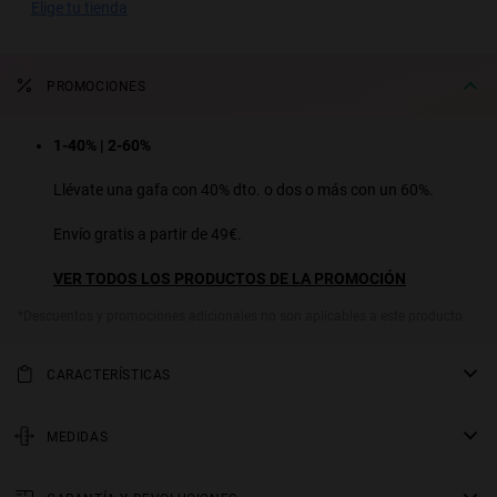
elige tu tienda
S
PERFORMANCE
PROMOCIONES
1-40% | 2-60%
Llévate una gafa con 40% dto. o dos o más con un 60%.
Envío gratis a partir de 49€.
VER TODOS LOS PRODUCTOS DE LA PROMOCIÓN
*Descuentos y promociones adicionales no son aplicables a este producto.
CARACTERÍSTICAS
Gafas de sol haute couture con montura ovalada y perfil metálico
inspiradas en los 90. Su diseño slim minimalista sin ornamentos y
MEDIDAS
varillas anchas combinan un estilo atemporal y chic, perfecto tanto
varilla
para looks casuales como para el glamour de la alfombra roja.