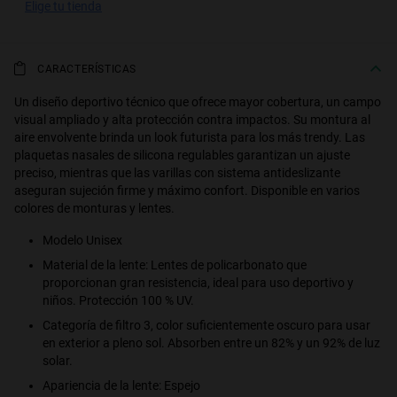
elige tu tienda
S
PERFORMANCE
CARACTERÍSTICAS
Un diseño deportivo técnico que ofrece mayor cobertura, un campo
visual ampliado y alta protección contra impactos. Su montura al
aire envolvente brinda un look futurista para los más trendy. Las
plaquetas nasales de silicona regulables garantizan un ajuste
preciso, mientras que las varillas con sistema antideslizante
aseguran sujeción firme y máximo confort. Disponible en varios
colores de monturas y lentes.
Modelo Unisex
Material de la lente: Lentes de policarbonato que
proporcionan gran resistencia, ideal para uso deportivo y
niños. Protección 100 % UV.
Categoría de filtro 3, color suficientemente oscuro para usar
en exterior a pleno sol. Absorben entre un 82% y un 92% de luz
solar.
Apariencia de la lente: Espejo