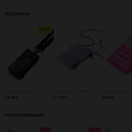
Canarias
: Recíbelo en 10-12 días hábiles. Haz el seguimiento de tu
pedido en tiempo real. Gratis a partir de 49€.
ACCESORIOS
Andorra
: Recíbelo en 2-4 días hábiles. Haz el seguimiento de tu
pedido en tiempo real. Reducido a partir de 49€.
NEW
HIDE BAG - BLACK
TEDDY BAG - RETRO BLUE
14.99€
11.99€
9.99€
TE RECOMENDAMOS
30%
30%