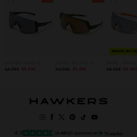
MADE IN IT
LYNX BIG - BLACK SMOKE FLASH
NEXUS - MILITARY GREEN GOLD
64.99€
45.49€
64.99€
45.49€
64.99€
45.49
de
48121
opiniones en
4.3