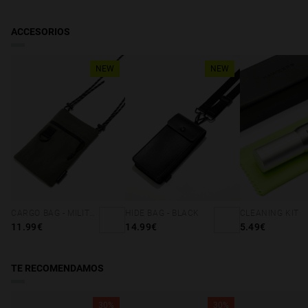
Andorra
: Recíbelo en 2-4 días hábiles. Haz el seguimiento de tu
pedido en tiempo real. Reducido a partir de 49€.
ACCESORIOS
NEW
NEW
CARGO BAG - MILITARY GREEN
HIDE BAG - BLACK
CLEANING KIT
11.99€
14.99€
5.49€
TE RECOMENDAMOS
30%
30%