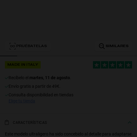
Personalization
PRUÉBATELAS
SIMILARES
MADE IN ITALY
recíbelo el
martes, 11 de agosto
.
Envío gratis a partir de 49€.
consulta disponibilidad en tiendas
elige tu tienda
NEW
CARACTERÍSTICAS
Este modelo ultraligero ha sido concebido al detalle para adaptarse