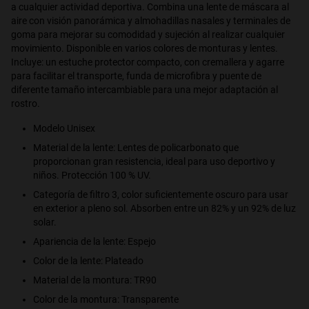
a cualquier actividad deportiva. Combina una lente de máscara al
aire con visión panorámica y almohadillas nasales y terminales de
S
PERFORMANCE
goma para mejorar su comodidad y sujeción al realizar cualquier
movimiento. Disponible en varios colores de monturas y lentes.
Incluye: un estuche protector compacto, con cremallera y agarre
para facilitar el transporte, funda de microfibra y puente de
diferente tamaño intercambiable para una mejor adaptación al
rostro.
Modelo Unisex
Material de la lente: Lentes de policarbonato que
proporcionan gran resistencia, ideal para uso deportivo y
niños. Protección 100 % UV.
Categoría de filtro 3, color suficientemente oscuro para usar
en exterior a pleno sol. Absorben entre un 82% y un 92% de luz
solar.
Apariencia de la lente: Espejo
Color de la lente: Plateado
Material de la montura: TR90
Color de la montura: Transparente