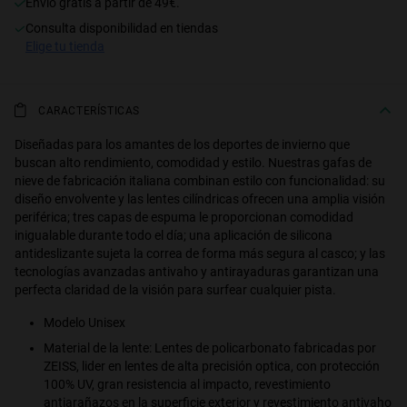
Envío gratis a partir de 49€.
consulta disponibilidad en tiendas
S
PERFORMANCE
elige tu tienda
CARACTERÍSTICAS
Diseñadas para los amantes de los deportes de invierno que
buscan alto rendimiento, comodidad y estilo. Nuestras gafas de
nieve de fabricación italiana combinan estilo con funcionalidad: su
diseño envolvente y las lentes cilíndricas ofrecen una amplia visión
periférica; tres capas de espuma le proporcionan comodidad
inigualable durante todo el día; una aplicación de silicona
antideslizante sujeta la correa de forma más segura al casco; y las
tecnologías avanzadas antivaho y antirayaduras garantizan una
perfecta claridad de la visión para surfear cualquier pista.
Modelo Unisex
Material de la lente: Lentes de policarbonato fabricadas por
ZEISS, lider en lentes de alta precisión optica, con protección
100% UV, gran resistencia al impacto, revestimiento
antiarañazos en la superficie exterior y revestimiento antivaho