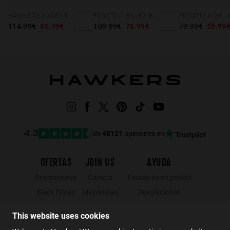
HAWKERS X ALEX RINS - ARTIK BIG BLACK
FROSTIK - SILVER BLACK
114.99€
80.49€
109.99€
76.99€
79.99€
55.99
de
48121
opiniones en
4.3
OFERTAS
JOIN US
AYUDA
Promociones
Careers
Estado de mi pedido
Black Friday
Mayoristas
Devoluciones
Rebajas
Hawkers Crew
Localizador de tiendas
This website uses cookies
FAQs