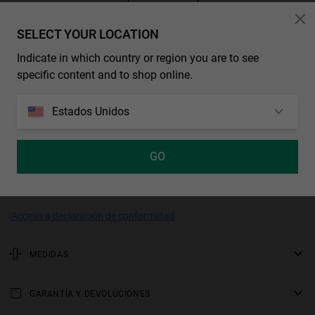
en el interior, proporciona una vision óptima en cualquier
condición.
SELECT YOUR LOCATION
Categoría de filtro 2, coloración medianamente oscura, utilizar
Indicate in which country or region you are to see
en exteriores con luminosidad media. Absorben entre un 57%
y un 81% de luz solar.
specific content and to shop online.
Apariencia de la lente: Sólida
Estados Unidos
Color de la lente: Negro
Material de la montura: Poliuretano
Color de la montura: Negro
GO
Color de la varilla: Negro, Azul
Color del Strap: Negro, Azul
Acceso a declaración de conformidad
MEDIDAS
frontal
GARANTÍA Y DEVOLUCIONES
180 mm