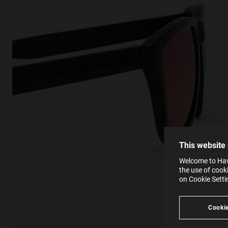
This
Cooki
effici
The la
the op
This 
that 
You c
This website
websi
SE
Learn
Welcome to Hawk
in our
the use of cook
Ind
Pleas
on Cookie Sett
see
Cookie