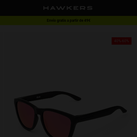
Envío gratis a partir de 49€
1 gafa - 40% | 2 gafas o más -60%
40%-60%