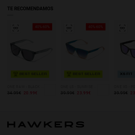
TE RECOMENDAMOS
40%-60%
40%-60%
BEST SELLER
BEST SELLER
XS FIT
ONE RAW - BLACK TRANSPARENT DARK
ONE LS - SUNRISE BLUE TO PEACH
34.99€
20.99€
39.99€
23.99€
39.99€
23