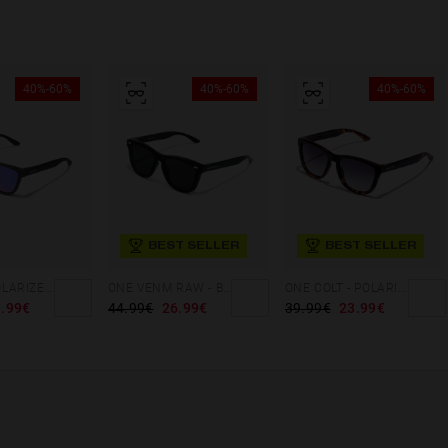
40%-60%
40%-60%
40%-60%
BEST SELLER
BEST SELLER
ONE XS - POLARIZED GUN METAL GALAXY
ONE VENM RAW - BLACK
ONE COLT - POLARIZED BLACK CAREY GREY
.99€
44.99€
26.99€
39.99€
23.99€