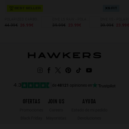
BEST SELLER
XS FIT
POLARIZED CARBONO SKY ONE
ONE LS RAW - POLARIZED AIR MATTE BLUE
44.99€
26.99€
39.99€
23.99€
39.99€
23.99
de
48121
opiniones en
4.3
OFERTAS
JOIN US
AYUDA
Promociones
Careers
Estado de mi pedido
Black Friday
Mayoristas
Devoluciones
Rebajas
Hawkers Crew
Localizador de tiendas