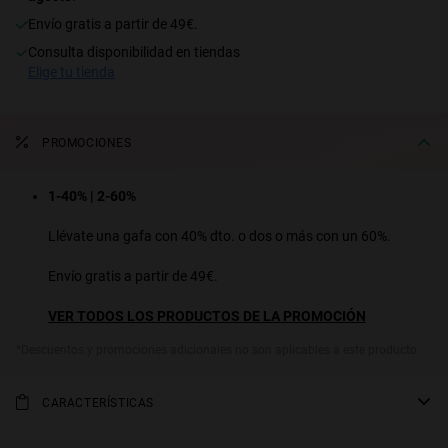
Envío gratis a partir de 49€.
S
PERFORMANCE
consulta disponibilidad en tiendas
elige tu tienda
PROMOCIONES
1-40% | 2-60%
Llévate una gafa con 40% dto. o dos o más con un 60%.
Envío gratis a partir de 49€.
VER TODOS LOS PRODUCTOS DE LA PROMOCIÓN
*Descuentos y promociones adicionales no son aplicables a este producto.
CARACTERÍSTICAS
ONE es nuestro diseño más icónico de todos los tiempos. Este