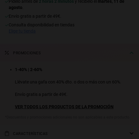
Pídelo antes de
2 horas 2 minutos
y recíbelo el
martes, 11 de
agosto
.
S
PERFORMANCE
Envío gratis a partir de 49€.
consulta disponibilidad en tiendas
elige tu tienda
PROMOCIONES
1-40% | 2-60%
Llévate una gafa con 40% dto. o dos o más con un 60%.
Envío gratis a partir de 49€.
VER TODOS LOS PRODUCTOS DE LA PROMOCIÓN
*Descuentos y promociones adicionales no son aplicables a este producto.
CARACTERÍSTICAS