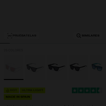
Personalization
PRUÉBATELAS
SIMILARES
26 COLORES
NEW
HOT
ULTRA LIGHT
MADE IN SPAIN