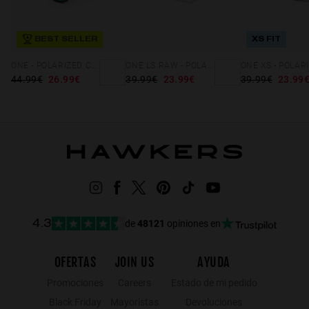
BEST SELLER
XS FIT
ONE - POLARIZED CARBONO EMERALD
ONE LS RAW - POLARIZED AIR MATTE BLUE
44.99€
26.99€
39.99€
23.99€
39.99€
23.99
de
48121
opiniones en
4.3
OFERTAS
JOIN US
AYUDA
Promociones
Careers
Estado de mi pedido
Black Friday
Mayoristas
Devoluciones