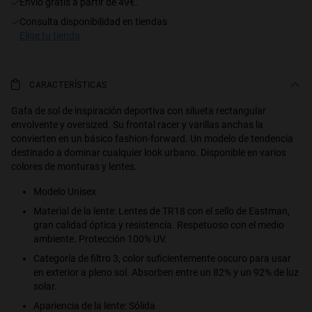
Envío gratis a partir de 49€.
consulta disponibilidad en tiendas
S
PERFORMANCE
elige tu tienda
CARACTERÍSTICAS
Gafa de sol de inspiración deportiva con silueta rectangular
envolvente y oversized. Su frontal racer y varillas anchas la
convierten en un básico fashion-forward. Un modelo de tendencia
destinado a dominar cualquier look urbano. Disponible en varios
colores de monturas y lentes.
Modelo Unisex
Material de la lente: Lentes de TR18 con el sello de Eastman,
gran calidad óptica y resistencia. Respetuoso con el medio
ambiente. Protección 100% UV.
Categoría de filtro 3, color suficientemente oscuro para usar
en exterior a pleno sol. Absorben entre un 82% y un 92% de luz
solar.
Apariencia de la lente: Sólida