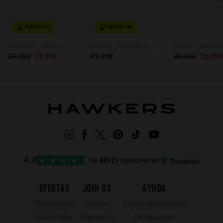
NEW IN
NEW IN
THUNDER - BLACK DARK
HADES - GUNMETAL BLUE DENIM
39.99€
27.99€
49.99€
44.99€
26.99
de
48121
opiniones en
4.3
OFERTAS
JOIN US
AYUDA
Promociones
Careers
Estado de mi pedido
Black Friday
Mayoristas
Devoluciones